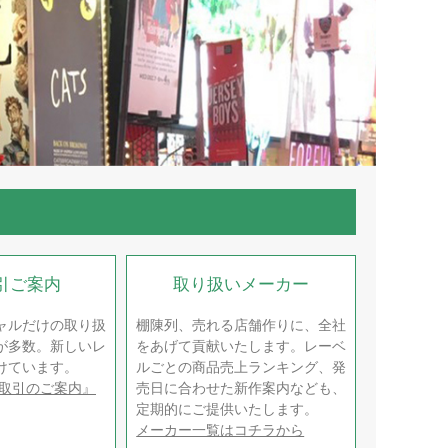
引ご案内
取り扱いメーカー
ャルだけの取り扱
棚陳列、売れる店舗作りに、全社
が多数。新しいレ
をあげて貢献いたします。レーベ
けています。
ルごとの商品売上ランキング、発
取引のご案内』
売日に合わせた新作案内なども、
。
定期的にご提供いたします。
メーカー一覧はコチラから