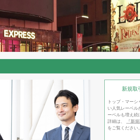
新規取
トップ・マーシ
い人気レーベル
ーベルも増え続
詳細は、
『新規
をご覧ください