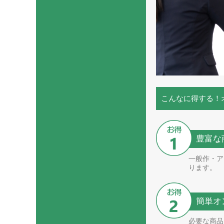
こんなに得する！
豊富な
一般作・ア
ります。
簡単オ
必要な商品